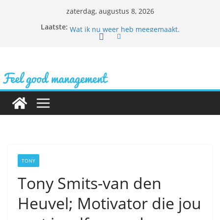
Ga
zaterdag, augustus 8, 2026
naar
Laat maar los
Laatste:
Wat ik nu weer heb meegemaakt.
de
Uitagenda Eindhoven
inhoud
Op stap met kleinkind
Andre’s wereldreis
TONY
Tony Smits-van den
Heuvel; Motivator die jou